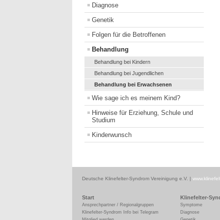
Diagnose
Genetik
Folgen für die Betroffenen
Behandlung
Behandlung bei Kindern
Behandlung bei Jugendlichen
Behandlung bei Erwachsenen
Wie sage ich es meinem Kind?
Hinweise für Erziehung, Schule und
Studium
Kinderwunsch
Deutsche Klinefelter-Syndrom Vereinigung e.V. |
www.klinefel
Start
Klinefelter-Sy
Ansprechpartner / Regionalgruppen
Symptome
Klinefelter-Syndrom Info bei Telegram
Diagnose
Mitglied werden
Genetik