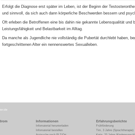
Erfolgt die Diagnose erst später im Leben, ist der Beginn der Testosteronth
und sinnvoll, da sich auch dann körperliche Beschwerden bessern und psyc
Oft erleben die Betroffenen eine bis dahin nie gekannte Lebensqualität und b
Leistungsfähigkeit und Belastbarkeit im Alltag.
Da manche als Jugendliche nie vollständig die Pubertät durchlebt haben, beg
fortgeschrittenen Alter ein nennenswertes Sexualleben.
ter.de
ndrom
Informationen
Erfahrungsberichte
Infomaterial herunterladen
Frühförderung
Infomaterial bestellen
Tim, 3 Jahre (Sprachtherapie)
Arztsuche nach PLZ/Ort
Katja, 33 Jahre (Kinderwunsch