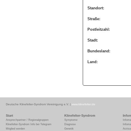
Standort:
Straße:
Postleitzahl:
Stadt:
Bundesland:
Land:
Deutsche Klinefelter-Syndrom Vereinigung e.V. |
www.klinefelter.de
Start
Klinefelter-Syndrom
Info
Ansprechpartner / Regionalgruppen
Symptome
Infoma
Klinefelter-Syndrom Info bei Telegram
Diagnose
Infoma
Mitglied werden
Genetik
Arztsu