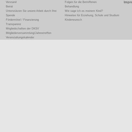
Impr
Vorstand
Folgen für die Betroffenen
Beirat
Behandlung
Unterstützen Sie unsere Arbeit durch Ihre
Wie sage ich es meinem Kind?
Spende
Hinweise für Erziehung, Schule und Studium
Fördermittel / Finanzierung
Kinderwunsch
Transparenz
Mitgliedschaften der DKSV
Mitgliederversammlung/Jahrestreffen
Veranstaltungskalender
Wichtige Blutwerte kurz erklärt